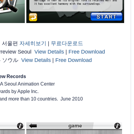
 서울편
자세히보기
|
무료다운로드
 Preview Seoul
View Details
|
Free Download
- ソウル
View Details
|
Free Download
view Records
A Seoul Animation Center
ards by Apple Inc.
 and more than 10 countries. June 2010