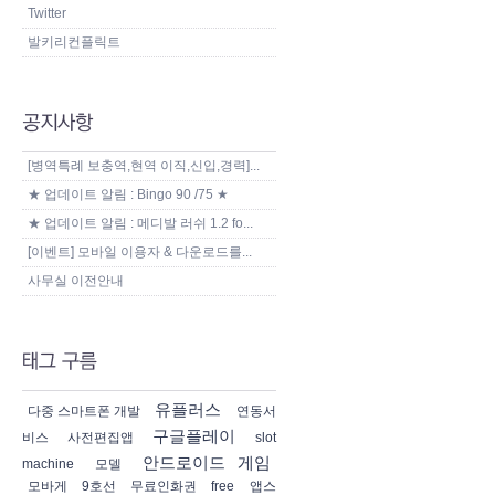
Twitter
발키리컨플릭트
[병역특례 보충역,현역 이직,신입,경력]...
★ 업데이트 알림 : Bingo 90 /75 ★
★ 업데이트 알림 : 메디발 러쉬 1.2 fo...
[이벤트] 모바일 이용자 & 다운로드를...
사무실 이전안내
유플러스
다중 스마트폰 개발
연동서
구글플레이
비스
사전편집앱
slot
안드로이드 게임
machine
모델
모바게
9호선
무료인화권
free
앱스