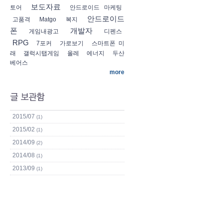
보도자료
토어
안드로이드 마케팅
안드로이드
고품격
Matgo
복지
폰
개발자
게임내광고
디펜스
RPG
7포커
가로보기
스마트폰 미
래
갤럭시탭게임
올레
에너지
두산
베어스
more
2015/07
(1)
2015/02
(1)
2014/09
(2)
2014/08
(1)
2013/09
(1)