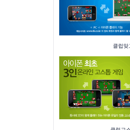
클럽맞
클럽고