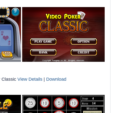
 Classic
View Details
|
Download