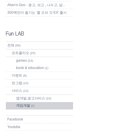
Alien's Goo - 쏟고, 섞고 , 나누고, 담...
300백만이 즐기는 '콜 오브 갓 EX' 출시
전체
(59)
포트폴리오
(25)
games
(23)
book & education
(1)
이벤트
(6)
펀그랩
(15)
서비스
(12)
앱개발,광고서비스
(10)
게임개발
(2)
Facebook
Youtube