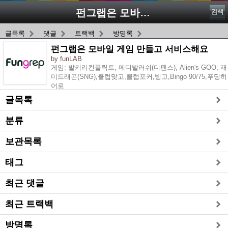
펀그랩은 모바일 게임 만들고...
검색
글목록
댓글
트랙백
방명록
펀그랩은 모바일 게임 만들고 서비스해요
by funLAB
게임: 발키리컨플릭트, 메디발러쉬(디펜스), Alien's GOO, 재
미드래곤(SNG),클럽맞고,클럽포커,빙고,Bingo 90/75,푸딩히
어로
글목록
분류
보관목록
태그
최근 댓글
최근 트랙백
방명록