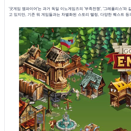
'굿게임 엠파이어'는 과거 독일 이노게임즈의 '부족전쟁', '그레폴리스'와
고 있지만, 기존 워 게임들과는 차별화된 스토리 텔링, 다양한 퀘스트 등