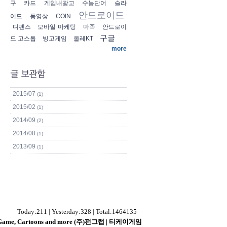
구
카드
게임내광고
수능단어
슬라
안드로이드
이드
동영상
COIN
디펜스
모바일 마케팅
마족
안드로이
구글
드 고스톱
빙고게임
올레KT
more
2015/07
(1)
2015/02
(1)
2014/09
(2)
2014/08
(1)
2013/09
(1)
Today:211 | Yesterday:328 | Total:1464135
s - Game, Cartoons and more (주)펀그랩 | 티케이게임