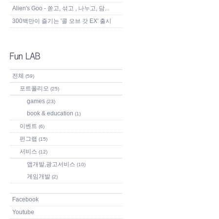
Alien's Goo - 쏟고, 섞고 , 나누고, 담...
300백만이 즐기는 '콜 오브 갓 EX' 출시
전체
(59)
포트폴리오
(25)
games
(23)
book & education
(1)
이벤트
(6)
펀그랩
(15)
서비스
(12)
앱개발,광고서비스
(10)
게임개발
(2)
Facebook
Youtube