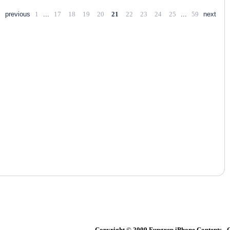
previous
1
...
17
18
19
20
21
22
23
24
25
...
59
next
Copyright © 2009 Fungrep iPhone Content