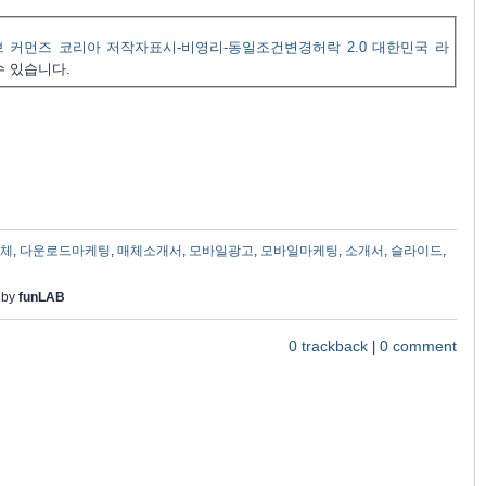
 커먼즈 코리아 저작자표시-비영리-동일조건변경허락 2.0 대한민국 라
수 있습니다.
체
,
다운로드마케팅
,
매체소개서
,
모바일광고
,
모바일마케팅
,
소개서
,
슬라이드
,
 by
funLAB
0 trackback
0 comment
|