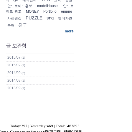
커
QR
제작업체
교육
충전
안드로이드홍보
modelHouse
안드로
이드 광고
MONEY
Portfolio
empire
PUZZLE
sng
사진편집
웹디자인
친구
특허
more
2015/07
(1)
2015/02
(1)
2014/09
(2)
2014/08
(1)
2013/09
(1)
Today:297 | Yesterday:469 | Total:1463893
s - Game, Cartoons and more (주)펀그랩 | 티케이게임