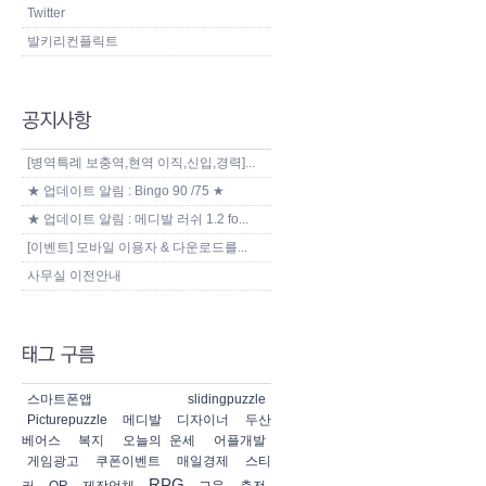
Twitter
발키리컨플릭트
[병역특례 보충역,현역 이직,신입,경력]...
★ 업데이트 알림 : Bingo 90 /75 ★
★ 업데이트 알림 : 메디발 러쉬 1.2 fo...
[이벤트] 모바일 이용자 & 다운로드를...
사무실 이전안내
스마트폰앱
slidingpuzzle
Picturepuzzle
메디발
디자이너
두산
베어스
복지
오늘의 운세
어플개발
게임광고
쿠폰이벤트
매일경제
스티
RPG