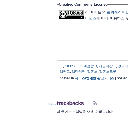
Creative Commons License
이 저작물은
크리에이티브
이센스
에 따라 이용하실 
tag
slideshare
,
게임광고
,
게임내광고
,
광고매
앱광고
,
앱마케팅
,
앱홍보
,
앱홍보도구
posted in
서비스/앱개발,광고서비스
|
posted
trackbacks
trackbacks rss
이 글에는 트랙백을 보낼 수 없습니다