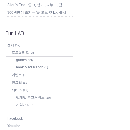
Alien's Goo - 쏟고, 섞고 , 나누고, 담...
300백만이 즐기는 '콜 오브 갓 EX' 출시
전체
(59)
포트폴리오
(25)
games
(23)
book & education
(1)
이벤트
(6)
펀그랩
(15)
서비스
(12)
앱개발,광고서비스
(10)
게임개발
(2)
Facebook
Youtube