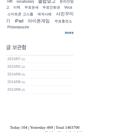
클럽맞고
HR
vocabulary
온라인맞
고
이력
무료운세
무료인화권
Voca
사진꾸미
스마트폰 고스톱
제작사례
기
iPad
아이폰게임
무료충전소
Picturepuzzle
more
2015/07
(1)
2015/02
(1)
2014/09
(2)
2014/08
(1)
2013/09
(1)
Today:104 | Yesterday:469 | Total:1463700