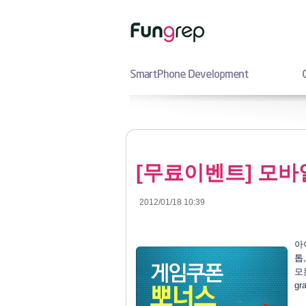
[무료이벤트] 모바
2012/01/18 10:39
아
톱
모든
gr