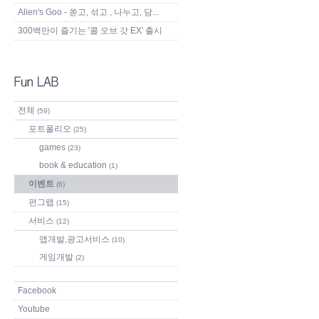
Alien's Goo - 쏟고, 섞고 , 나누고, 담...
300백만이 즐기는 '콜 오브 갓 EX' 출시
전체
(59)
포트폴리오
(25)
games
(23)
book & education
(1)
이벤트
(6)
펀그랩
(15)
서비스
(12)
앱개발,광고서비스
(10)
게임개발
(2)
Facebook
Youtube