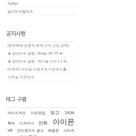
Twitter
발키리컨플릭트
[병역특례 보충역,현역 이직,신입,경력]...
★ 업데이트 알림 : Bingo 90 /75 ★
★ 업데이트 알림 : 메디발 러쉬 1.2 fo...
[이벤트] 모바일 이용자 & 다운로드를...
사무실 이전안내
맞고
아이스커피
사진편집
JSON
아이폰
만화
특허
디자이너
VR
안드로이드 광고
배용준
스티커