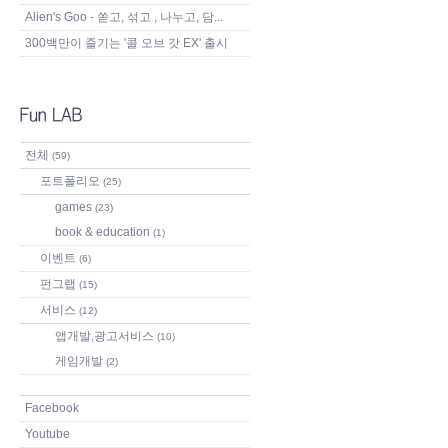
Alien's Goo - 쏟고, 섞고 , 나누고, 담...
300백만이 즐기는 '콜 오브 갓 EX' 출시
전체
(59)
포트폴리오
(25)
games
(23)
book & education
(1)
이벤트
(6)
펀그랩
(15)
서비스
(12)
앱개발,광고서비스
(10)
게임개발
(2)
Facebook
Youtube