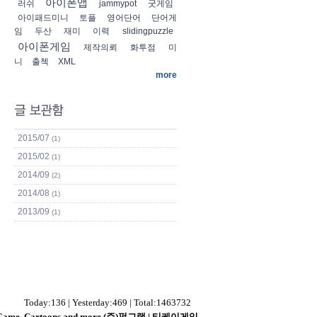
아이폰앱
러쉬
jammypot
굿게임
아이패드미니
토플
영어단어
단어게
임
두산
재미
이력
slidingpuzzle
아이폰게임
제작의뢰
화투점
미
니
출첵
XML
more
2015/07
(1)
2015/02
(1)
2014/09
(2)
2014/08
(1)
2013/09
(1)
Today:136 | Yesterday:469 | Total:1463732
s - Game, Cartoons and more (주)펀그랩 | 티케이게임