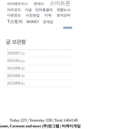
스마트폰
아이패드미니
제작사
아이포드
기념
단어종결자
연합뉴스
다운로드
사진편집
이력
토익단어
T스토어
MONEY
굿게임
more
2015/07
(1)
2015/02
(1)
2014/09
(2)
2014/08
(1)
2013/09
(1)
Today:225 | Yesterday:328 | Total:1464149
s - Game, Cartoons and more (주)펀그랩 | 티케이게임