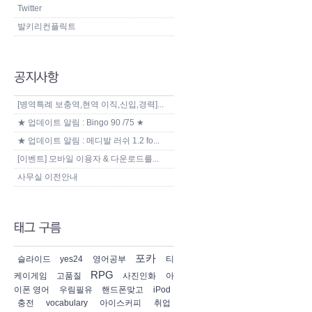
Twitter
발키리컨플릭트
[병역특례 보충역,현역 이직,신입,경력]...
★ 업데이트 알림 : Bingo 90 /75 ★
★ 업데이트 알림 : 메디발 러쉬 1.2 fo...
[이벤트] 모바일 이용자 & 다운로드를...
사무실 이전안내
포카
슬라이드
yes24
영어공부
티
RPG
케이게임
고품질
사진인화
아
이폰 영어
우림필유
핸드폰맞고
iPod
충전
vocabulary
아이스커피
취업