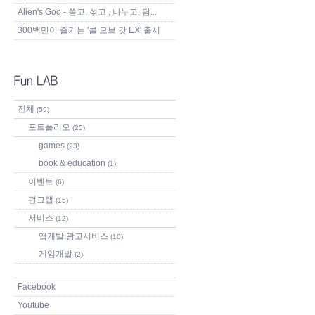
Alien's Goo - 쏟고, 섞고 , 나누고, 담...
300백만이 즐기는 '콜 오브 갓 EX' 출시
전체
(59)
포트폴리오
(25)
games
(23)
book & education
(1)
이벤트
(6)
펀그랩
(15)
서비스
(12)
앱개발,광고서비스
(10)
게임개발
(2)
Facebook
Youtube